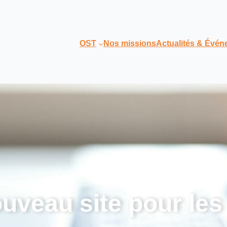
OST
Nos missions
Actualités & Évé
uveau site pour les