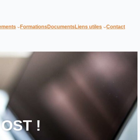
nements
Formations
Documents
Liens utiles
Contact
 OST !