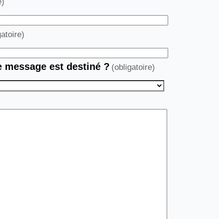
e)
gatoire)
ce message est destiné ?
(obligatoire)