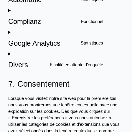
wordpress
Consent
to
service
Complianz
Fonctionnel
automattic
Consent
to
service
Google Analytics
Statistiques
complianz
Consent
to
service
Divers
Finalité en attente d’enquête
google-
Consent
analytics
to
service
7. Consentement
divers
Lorsque vous visitez notre site web pour la première fois,
nous vous montrerons une fenêtre contextuelle avec une
explication sur les cookies. Dès que vous cliquez sur
« Enregistrer les préférences » vous nous autorisez à
utiliser les catégories de cookies et d’extensions que vous
avez sélectionnés dans la fenêtre contextuelle, comme