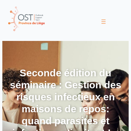
Seconde édition du
séminaire : Gestion des
risques infectieux en
maisons de repos:
quand parasites et