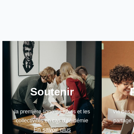
Soutenir
la première ligne de soins et les
via des v
collectivités en cas d’épidémie
partage 
En savoir plus