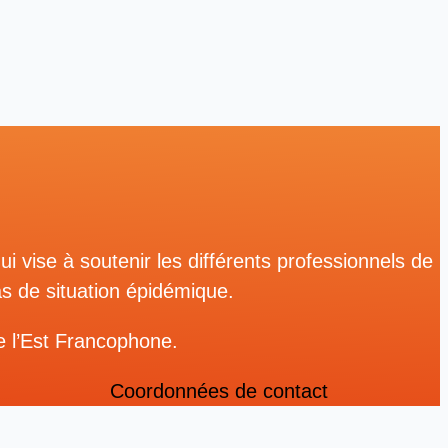
i vise à soutenir les différents professionnels de
as de situation épidémique.
e l’Est Francophone.
Coordonnées de contact