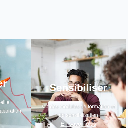
er
Sensibiliser
eille
via des modules de formation et
aboration
de sensibilisation
En savoir plus
s