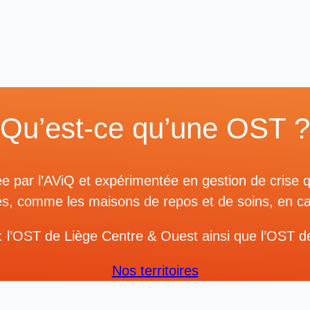
Qu’est-ce qu’une OST ?
e par l’AViQ et expérimentée en gestion de crise qu
vités, comme les maisons de repos et de soins, en c
: l’OST de Liège Centre & Ouest ainsi que l’OST d
Nos territoires