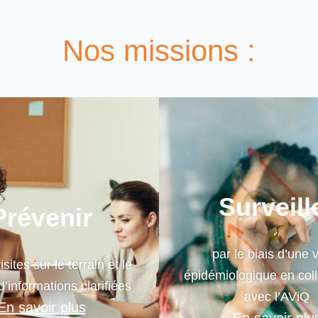
Nos missions :
Surveill
Prévenir
par le biais d’une v
isites sur le terrain et le
épidémiologique en coll
d’informations clarifiées
avec l’AViQ
En savoir plus
En savoir plu