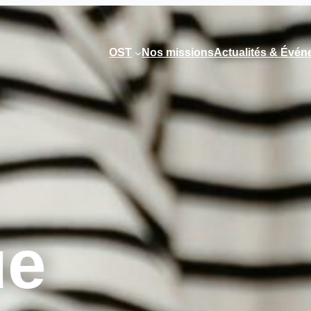
OST
Nos missions
Actualités & Évé
ue