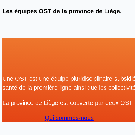
Les équipes OST de la province de Liège.
Une OST est une équipe pluridisciplinaire subsidié
santé de la première ligne ainsi que les collecti
La province de Liège est couverte par deux OST 
Qui sommes-nous